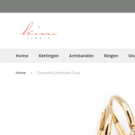
Ga
direct
door
naar
de
inhoud
Home
Kettingen
Armbanden
Ringen
Oo
Home
Diamond Gemstone Drop