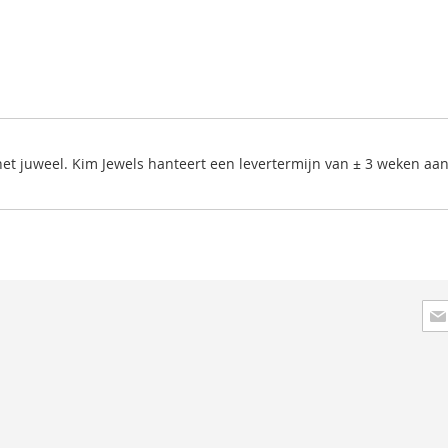
het juweel. Kim Jewels hanteert een levertermijn van ± 3 weken a
Schr
je
in
voo
onz
nie