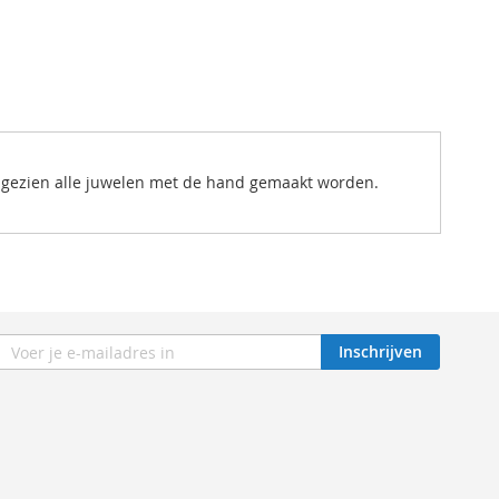
angezien alle juwelen met de hand gemaakt worden.
ijf
Inschrijven
r
e
uwsbrief: