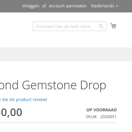
Taal
Inloggen
Account aanmaken
Nederlands
Mijn wi
Zoeken
Zoeken
ond Gemstone Drop
 die dit product reviewt
50,00
OP VOORRAAD
SKU
2020051